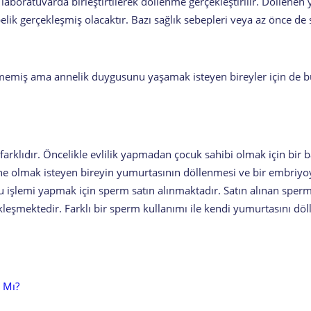
n laboratuvarda birleştirtilerek döllenme gerçekleştirilir. Dölle
lik gerçekleşmiş olacaktır. Bazı sağlık sebepleri veya az önce de
enmemiş ama annelik duygusunu yaşamak isteyen bireyler için de 
 farklıdır. Öncelikle evlilik yapmadan çocuk sahibi olmak için b
e olmak isteyen bireyin yumurtasının döllenmesi ve bir embriy
 işlemi yapmak için sperm satın alınmaktadır. Satın alınan sperm
leşmektedir. Farklı bir sperm kullanımı ile kendi yumurtasını döl
 Mı?