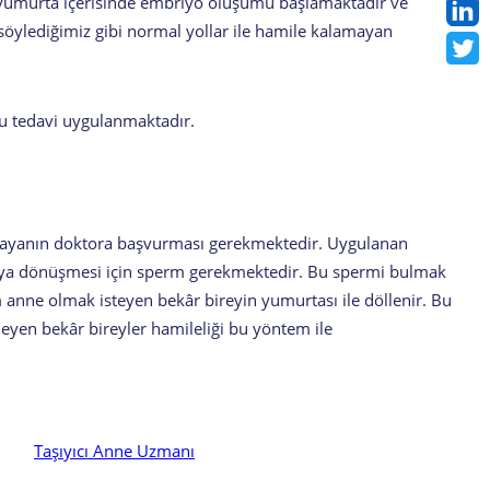
nen yumurta içerisinde embriyo oluşumu başlamaktadır ve
 söylediğimiz gibi normal yollar ile hamile kalamayan
bu tedavi uygulanmaktadır.
ir bayanın doktora başvurması gerekmektedir. Uygulanan
oya dönüşmesi için sperm gerekmektedir. Bu spermi bulmak
 anne olmak isteyen bekâr bireyin yumurtası ile döllenir. Bu
leyen bekâr bireyler hamileliği bu yöntem ile
Taşıyıcı Anne Uzmanı