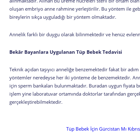
alınmaktadır. Alınan bu üreme hücreleri steril bir ortam ola
oluşan embriyo anne rahmine yerleştirilir. Bu yöntem ile gebe
bireylerin sıkça uyguladığı bir yöntem olmaktadır.
Annelik farklı bir duygu olarak bilinmektedir ve henüz evl
Bekâr Bayanlara Uygulanan Tüp Bebek Tedavisi
Teknik açıdan taşıyıcı anneliğe benzemektedir fakat bir adım
yöntemler neredeyse her iki yönteme de benzemektedir. Ann
için sperm bankaları bulunmaktadır. Buradan uygun fiyata bu
işlem yine laboratuvar ortamında doktorlar tarafından gerçek
gerçekleştirebilmektedir.
Tüp Bebek İçin Gürcistan Mı Kıbrıs