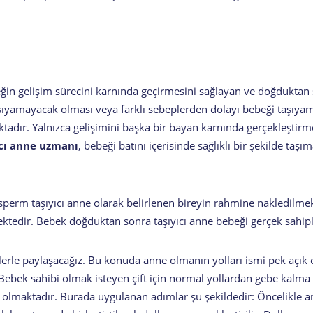
beğin gelişim sürecini karnında geçirmesini sağlayan ve doğduktan
aşıyamayacak olması veya farklı sebeplerden dolayı bebeği taşıyam
adır. Yalnızca gelişimini başka bir bayan karnında gerçekleştir
ıcı anne uzmanı
, bebeği batını içerisinde sağlıklı bir şekilde taşı
sperm taşıyıcı anne olarak belirlenen bireyin rahmine nakledilme
ektedir. Bebek doğduktan sonra taşıyıcı anne bebeği gerçek sahipl
 sizlerle paylaşacağız. Bu konuda anne olmanın yolları ismi pek açı
ebek sahibi olmak isteyen çift için normal yollardan gebe kalma
olmaktadır. Burada uygulanan adımlar şu şekildedir: Öncelikle ann