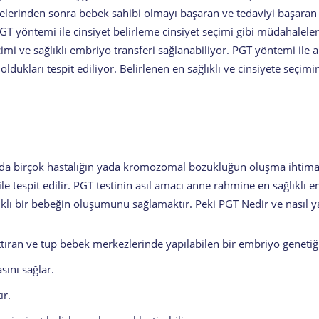
nelerinden sonra bebek sahibi olmayı başaran ve tedaviyi başara
ık PGT yöntemi ile cinsiyet belirleme cinsiyet seçimi gibi müdahale
imi ve sağlıklı embriyo transferi sağlanabiliyor. PGT yöntemi ile 
 oldukları tespit ediliyor. Belirlenen en sağlıklı ve cinsiyete seçim
nda birçok hastalığın yada kromozomal bozukluğun oluşma ihtim
ile tespit edilir. PGT testinin asıl amacı anne rahmine en sağlıklı 
lıklı bir bebeğin oluşumunu sağlamaktır. Peki PGT Nedir ve nasıl ya
tıran ve tüp bebek merkezlerinde yapılabilen bir embriyo genetiği
sını sağlar.
ır.