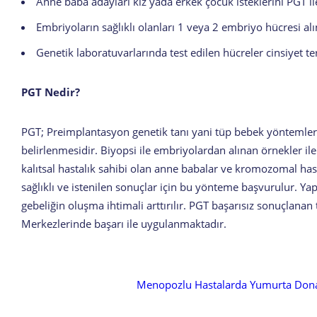
Anne baba adayları kız yada erkek çocuk isteklerini PGT ile 
Embriyoların sağlıklı olanları 1 veya 2 embriyo hücresi alı
Genetik laboratuvarlarında test edilen hücreler cinsiyet ter
PGT Nedir?
PGT; Preimplantasyon genetik tanı yani tüp bebek yöntemler
belirlenmesidir. Biyopsi ile embriyolardan alınan örnekler i
kalıtsal hastalık sahibi olan anne babalar ve kromozomal hast
sağlıklı ve istenilen sonuçlar için bu yönteme başvurulur. Ya
gebeliğin oluşma ihtimali arttırılır. PGT başarısız sonuçlan
Merkezlerinde başarı ile uygulanmaktadır.
Menopozlu Hastalarda Yumurta Don