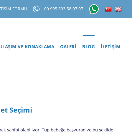
ETİŞİM FORMU
00 995 593 58 07 07
ULAŞIM VE KONAKLAMA
GALERİ
BLOG
İLETİŞİM
yet Seçimi
bek sahibi olabiliyor. Tüp bebeğe başvuran ve bu şekilde