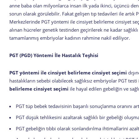
anne baba olan milyonlarca insan ilk yada ikinci, üçüncü de
sorun olarak görülebilir. Fakat gelişen tıp tedavileri ile art
Merkezlerinde PGT yöntemi ile cinsiyet belirleme cinsiyet seç
alınan hücreler genetik testinden geçirilerek ne kadar sağlıklı
tamamlanmış embriyolar kadının rahmine nakil ediliyor.
PGT (PGD) Yöntemi İle Hastalık Teşhisi
PGT yöntemi ile cinsiyet belirleme cinsiyet seçimi
dışı
hastalıkların sebebi olabilecek sağlıksız embriyolar PGT testi 
belirleme cinsiyet seçimi
ile hayal edilen gebeliğin ve sağ
PGT tüp bebek tedavisinin başarılı sonuçlanma oranını art
PGT düşük tehlikesini azaltarak sağlıklı bir gebeliği oluşma
PGT gebeliğin tıbbi olarak sonlandırılma ihtimallarini azalt