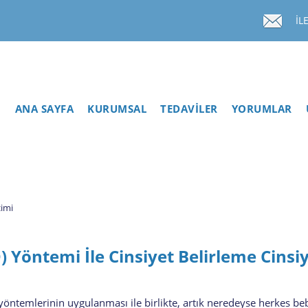
İL
ANA SAYFA
KURUMSAL
TEDAVİLER
YORUMLAR
çimi
 Yöntemi İle Cinsiyet Belirleme Cinsi
öntemlerinin uygulanması ile birlikte, artık neredeyse herkes be