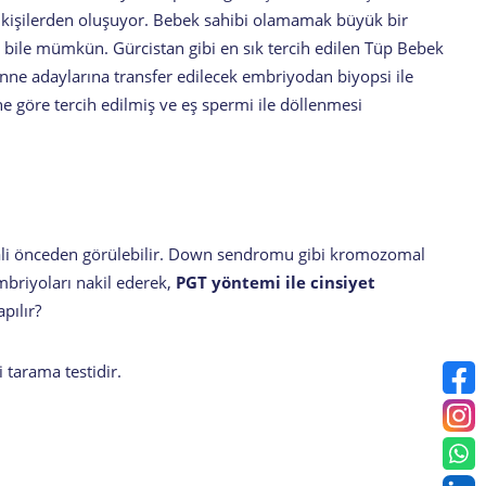
n kişilerden oluşuyor. Bebek sahibi olamamak büyük bir
ler bile mümkün. Gürcistan gibi en sık tercih edilen Tüp Bebek
anne adaylarına transfer edilecek embriyodan biyopsi ile
ine göre tercih edilmiş ve eş spermi ile döllenmesi
ali önceden görülebilir. Down sendromu gibi kromozomal
embriyoları nakil ederek,
PGT yöntemi ile cinsiyet
pılır?
 tarama testidir.