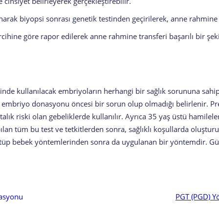
cinsiyet belirleyerek gerçekleştirebilir.
narak biyopsi sonrası genetik testinden geçirilerek, anne rahmine e
cihine göre rapor edilerek anne rahmine transferi başarılı bir şekil
inde kullanılacak embriyoların herhangi bir sağlık sorununa sah
le embriyo donasyonu öncesi bir sorun olup olmadığı belirlenir. P
alık riski olan gebeliklerde kullanılır. Ayrıca 35 yaş üstü hamilel
pılan tüm bu test ve tetkitlerden sonra, sağlıklı koşullarda oluşt
an tüp bebek yöntemlerinden sonra da uygulanan bir yöntemdir. Gü
asyonu
PGT (PGD) Yö