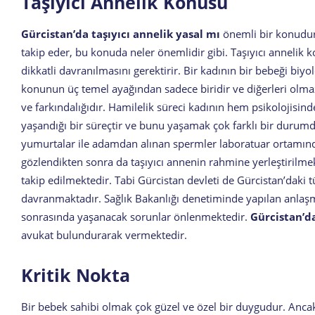
Taşıyıcı Annelik Konusu
Gürcistan’da taşıyıcı annelik yasal mı
önemli bir konudur
takip eder, bu konuda neler önemlidir gibi. Taşıyıcı annelik
dikkatli davranılmasını gerektirir. Bir kadının bir bebeği biyo
konunun üç temel ayağından sadece biridir ve diğerleri olmaz
ve farkındalığıdır. Hamilelik süreci kadının hem psikolojisin
yaşandığı bir süreçtir ve bunu yaşamak çok farklı bir durumd
yumurtalar ile adamdan alınan spermler laboratuar ortamı
gözlendikten sonra da taşıyıcı annenin rahmine yerleştirilm
takip edilmektedir. Tabi Gürcistan devleti de Gürcistan’daki 
davranmaktadır. Sağlık Bakanlığı denetiminde yapılan anlaşma
sonrasında yaşanacak sorunlar önlenmektedir.
Gürcistan’da
avukat bulundurarak vermektedir.
Kritik Nokta
Bir bebek sahibi olmak çok güzel ve özel bir duygudur. Anca