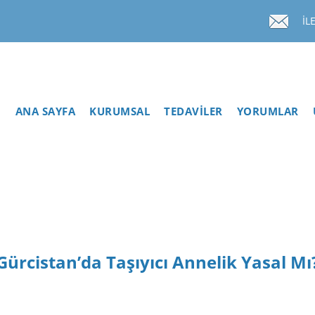
İL
ANA SAYFA
KURUMSAL
TEDAVİLER
YORUMLAR
Gürcistan’da Taşıyıcı Annelik Yasal Mı