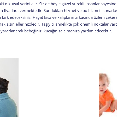
 o kutsal yerini alır. Siz de böyle güzel yürekli insanlar sayesinde
un fiyatlara vermektedir. Sundukları hizmet ve bu hizmeti sunarken
 fark edeceksiniz. Hayat kısa ve kalıpların arkasında özlem çeke
izin ellerinizdedir. Taşıyıcı annelikte çok önemli noktalar vardır
 yararlanarak bebeğinizi kucağınıza almanıza yardım edecektir.