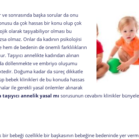
 ve sonrasında başka sorular da onu
 konusu da çok hassas bir konu olup çok
lojik olarak taşıyabiliyor olması bu
sa olmaz. Onlar da kadının psikolojisi
de hem de bedenin de önemli farklılıkların
ur. Taşıyıcı annelikte kadından alınan
nda döllenmekte ve embriyo oluşumu
ektedir. Doğuma kadar da süreç dikkatle
tüp bebek klinikleri de bu konuda hassas
lar ile gerekli yasal önlemler alınarak
 taşıyıcı annelik yasal mı
sorusunun cevabını klinikler bünyele
k bir bebeği özellikle bir başkasının bebeğine bedeninde yer ver