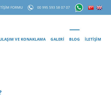
ETİŞİM FORMU
00 995 593 58 07 07
ULAŞIM VE KONAKLAMA
GALERİ
BLOG
İLETİŞİM
?