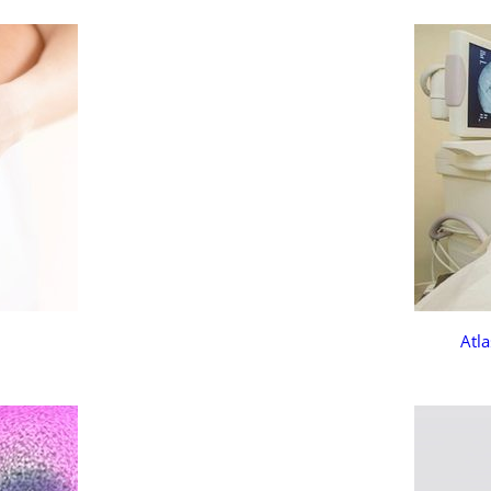
i
Atl